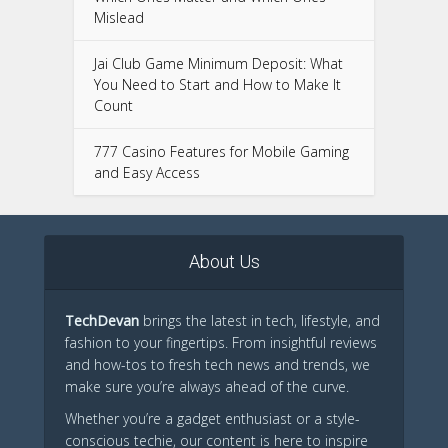
Mislead
Jai Club Game Minimum Deposit: What
You Need to Start and How to Make It
Count
777 Casino Features for Mobile Gaming
and Easy Access
About Us
TechDevan
brings the latest in tech, lifestyle, and
fashion to your fingertips. From insightful reviews
and how-tos to fresh tech news and trends, we
make sure you’re always ahead of the curve.
Whether you’re a gadget enthusiast or a style-
conscious techie, our content is here to inspire