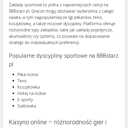
Zakłady sportowe to jedna z najważniejszych sekcji na
888starz pl. Gracze mogą obstawiać wydarzenia z całego
świata, w tym najpopularniejsze ligi piłkarskie, tenis,
koszykówkę, a także niszowe dyscypliny. Platforma oferuje
różnorodne typy zakładów, takie jak zakłady pojedyncze,
akumulatory czy systemy, co pozwala na dopasowanie
strategii do indywidualnych preferencji.
Popularne dyscypliny sportowe na 888starz
pl
Piłka nożna
Tenis
Koszykówka
Hokej na lodzie
E-sporty
Siatkówka
Kasyno online – różnorodność gier i