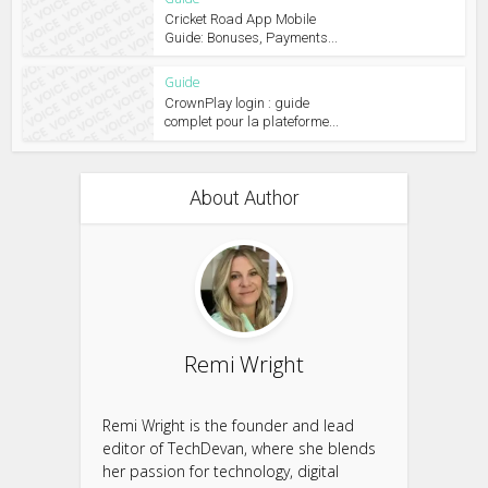
Cricket Road App Mobile
Guide: Bonuses, Payments...
Guide
CrownPlay login : guide
complet pour la plateforme...
About Author
Remi Wright
Remi Wright is the founder and lead
editor of TechDevan, where she blends
her passion for technology, digital