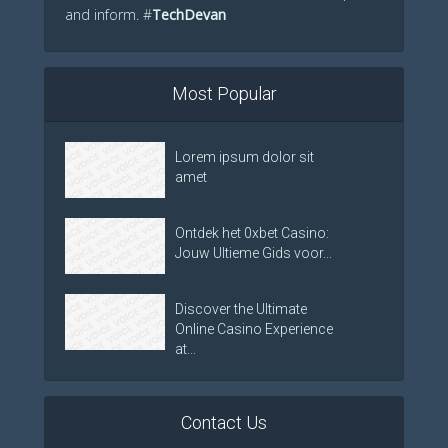
and inform. #
TechDevan
Most Popular
Lorem ipsum dolor sit
amet
Ontdek het 0xbet Casino:
Jouw Ultieme Gids voor...
Discover the Ultimate
Online Casino Experience
at...
Contact Us