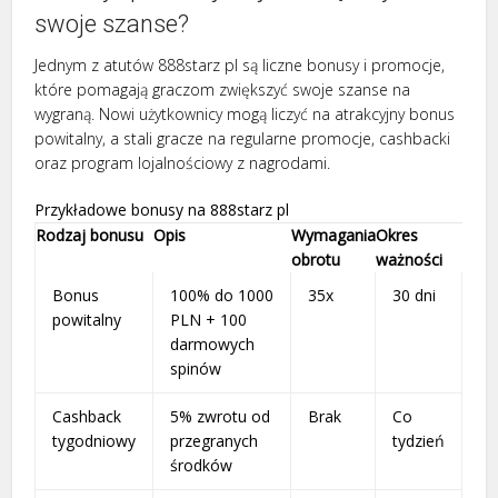
swoje szanse?
Jednym z atutów 888starz pl są liczne bonusy i promocje,
które pomagają graczom zwiększyć swoje szanse na
wygraną. Nowi użytkownicy mogą liczyć na atrakcyjny bonus
powitalny, a stali gracze na regularne promocje, cashbacki
oraz program lojalnościowy z nagrodami.
Przykładowe bonusy na 888starz pl
Rodzaj bonusu
Opis
Wymagania
Okres
obrotu
ważności
Bonus
100% do 1000
35x
30 dni
powitalny
PLN + 100
darmowych
spinów
Cashback
5% zwrotu od
Brak
Co
tygodniowy
przegranych
tydzień
środków