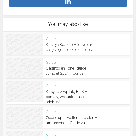
You may also like
Guide
Кактус Казино – бонусы и
акции для новых игроков...
Guide
Casinos en ligne : guide
complet 2024 – bonus...
Guide
Kasyna z wpłatą BLIK –
bonusy, warunki i jak je
odebrać
Guide
Zoccer sportwetten anbieter –
umfassender Guide zu...
Guide