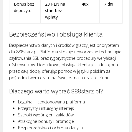
Bonus bez
20 PLN na
40x
7 dni
depozytu
start bez
wpłaty
Bezpieczeństwo i obsługa klienta
Bezpieczeństwo danych i środków graczy jest priorytetem
dla 888starz pl. Platforma stosuje nowoczesne technologie
szyfrowania SSL oraz rygorystyczne procedury weryfikacji
użytkowników. Dodatkowo, obsługa klienta jest dostępna
przez całą dobę, oferując pomoc w języku polskim za
pośrednictwem czatu na żywo, e-maila oraz telefonu.
Dlaczego warto wybrać 888starz pl?
Legalna i licencjonowana platforma
Przejrzysty i intuicyjny interfejs
Szeroki wybór gier i zakładów
Atrakcyjne bonusy i promocje
Bezpieczeństwo i ochrona danych