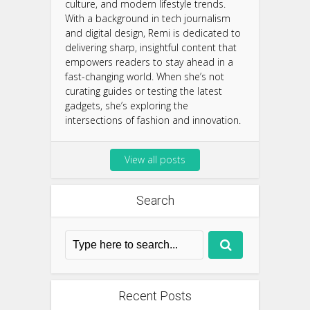
culture, and modern lifestyle trends.
With a background in tech journalism
and digital design, Remi is dedicated to
delivering sharp, insightful content that
empowers readers to stay ahead in a
fast-changing world. When she’s not
curating guides or testing the latest
gadgets, she’s exploring the
intersections of fashion and innovation.
View all posts
Search
Recent Posts