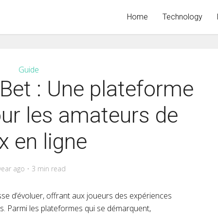
Home
Technology
Guide
Bet : Une plateforme
ur les amateurs de
x en ligne
year ago
3 min read
se d’évoluer, offrant aux joueurs des expériences
es. Parmi les plateformes qui se démarquent,