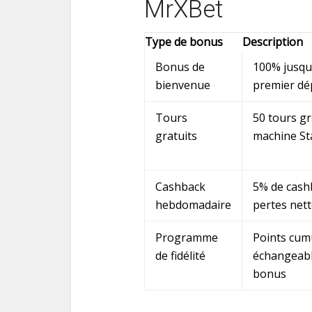
MrXBet
Type de bonus
Description
Bonus de
100% jusqu’
bienvenue
premier dé
Tours
50 tours gr
gratuits
machine St
Cashback
5% de cash
hebdomadaire
pertes net
Programme
Points cum
de fidélité
échangeabl
bonus