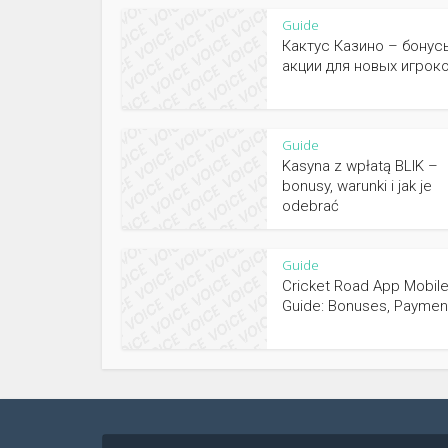
Guide
Кактус Казино – бонус
акции для новых игроко
Guide
Kasyna z wpłatą BLIK –
bonusy, warunki i jak je
odebrać
Guide
Cricket Road App Mobil
Guide: Bonuses, Payment