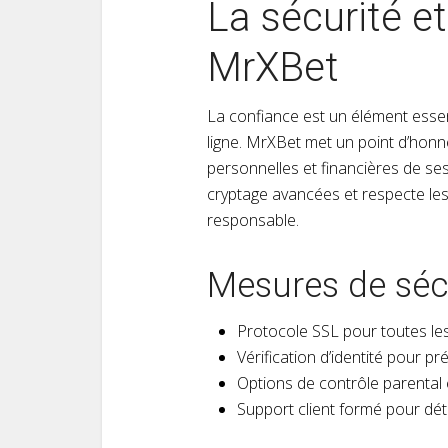
La sécurité et 
MrXBet
La confiance est un élément essen
ligne. MrXBet met un point d’honn
personnelles et financières de ses 
cryptage avancées et respecte les
responsable.
Mesures de sécu
Protocole SSL pour toutes le
Vérification d’identité pour pr
Options de contrôle parental 
Support client formé pour dé