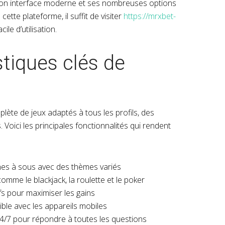
à son interface moderne et ses nombreuses options
ette plateforme, il suffit de visiter
https://mrxbet-
cile d’utilisation.
stiques clés de
e de jeux adaptés à tous les profils, des
Voici les principales fonctionnalités qui rendent
nes à sous avec des thèmes variés
omme le blackjack, la roulette et le poker
s pour maximiser les gains
ible avec les appareils mobiles
24/7 pour répondre à toutes les questions