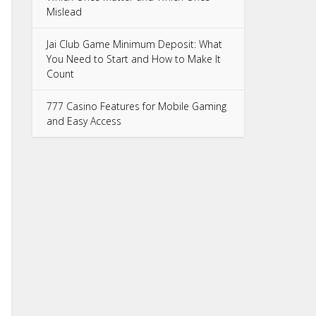
Mislead
Jai Club Game Minimum Deposit: What
You Need to Start and How to Make It
Count
777 Casino Features for Mobile Gaming
and Easy Access