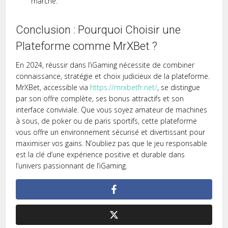
marché.
Conclusion : Pourquoi Choisir une
Plateforme comme MrXBet ?
En 2024, réussir dans l’iGaming nécessite de combiner
connaissance, stratégie et choix judicieux de la plateforme.
MrXBet, accessible via
https://mrxbetfr.net/
, se distingue
par son offre complète, ses bonus attractifs et son
interface conviviale. Que vous soyez amateur de machines
à sous, de poker ou de paris sportifs, cette plateforme
vous offre un environnement sécurisé et divertissant pour
maximiser vos gains. N’oubliez pas que le jeu responsable
est la clé d’une expérience positive et durable dans
l’univers passionnant de l’iGaming.