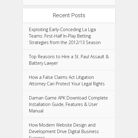
Recent Posts
Exploiting Early-Conceding La Liga
Teams: First-Half In-Play Betting
Strategies from the 2012/13 Season
Top Reasons to Hire a St. Paul Assault &
Battery Lawyer
How a False Claims Act Litigation
Attorney Can Protect Your Legal Rights
Daman Game APK Download Complete
Installation Guide, Features & User
Manual
How Modern Website Design and
Development Drive Digital Business
Success