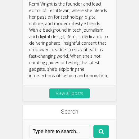
Remi Wright is the founder and lead
editor of TechDevan, where she blends
her passion for technology, digital
culture, and modern lifestyle trends.
With a background in tech journalism
and digital design, Remi is dedicated to
delivering sharp, insightful content that
empowers readers to stay ahead in a
fast-changing world. When she’s not
curating guides or testing the latest
gadgets, she’s exploring the
intersections of fashion and innovation.
View all posts
Search