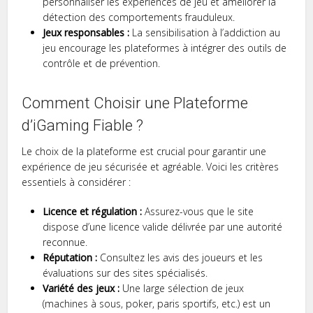
personnaliser les expériences de jeu et améliorer la
détection des comportements frauduleux.
Jeux responsables :
La sensibilisation à l’addiction au
jeu encourage les plateformes à intégrer des outils de
contrôle et de prévention.
Comment Choisir une Plateforme
d’iGaming Fiable ?
Le choix de la plateforme est crucial pour garantir une
expérience de jeu sécurisée et agréable. Voici les critères
essentiels à considérer :
Licence et régulation :
Assurez-vous que le site
dispose d’une licence valide délivrée par une autorité
reconnue.
Réputation :
Consultez les avis des joueurs et les
évaluations sur des sites spécialisés.
Variété des jeux :
Une large sélection de jeux
(machines à sous, poker, paris sportifs, etc.) est un