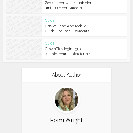
Zoccer sportwetten anbieter –
umfassender Guide zu...
Guide
Cricket Road App Mobile
Guide: Bonuses, Payments...
Guide
CrownPlay login : guide
complet pour la plateforme...
About Author
Remi Wright