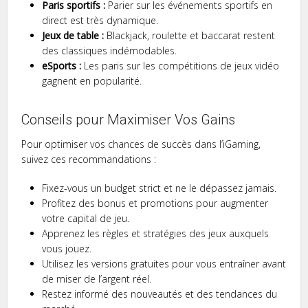
Paris sportifs :
Parier sur les événements sportifs en
direct est très dynamique.
Jeux de table :
Blackjack, roulette et baccarat restent
des classiques indémodables.
eSports :
Les paris sur les compétitions de jeux vidéo
gagnent en popularité.
Conseils pour Maximiser Vos Gains
Pour optimiser vos chances de succès dans l’iGaming,
suivez ces recommandations :
Fixez-vous un budget strict et ne le dépassez jamais.
Profitez des bonus et promotions pour augmenter
votre capital de jeu.
Apprenez les règles et stratégies des jeux auxquels
vous jouez.
Utilisez les versions gratuites pour vous entraîner avant
de miser de l’argent réel.
Restez informé des nouveautés et des tendances du