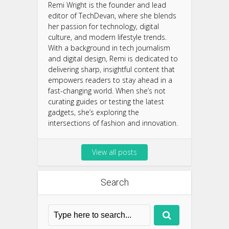
Remi Wright is the founder and lead
editor of TechDevan, where she blends
her passion for technology, digital
culture, and modern lifestyle trends.
With a background in tech journalism
and digital design, Remi is dedicated to
delivering sharp, insightful content that
empowers readers to stay ahead in a
fast-changing world. When she’s not
curating guides or testing the latest
gadgets, she’s exploring the
intersections of fashion and innovation.
View all posts
Search