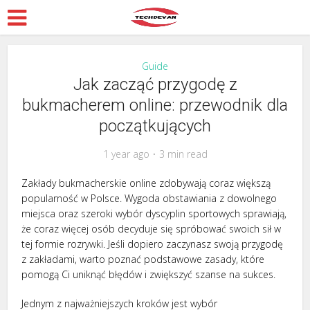
Guide
Jak zacząć przygodę z
bukmacherem online: przewodnik dla
początkujących
1 year ago
3 min read
Zakłady bukmacherskie online zdobywają coraz większą
popularność w Polsce. Wygoda obstawiania z dowolnego
miejsca oraz szeroki wybór dyscyplin sportowych sprawiają,
że coraz więcej osób decyduje się spróbować swoich sił w
tej formie rozrywki. Jeśli dopiero zaczynasz swoją przygodę
z zakładami, warto poznać podstawowe zasady, które
pomogą Ci uniknąć błędów i zwiększyć szanse na sukces.
Jednym z najważniejszych kroków jest wybór