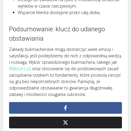
wyników w czasie rzeczywistym.
Wsparcie klienta dostępne przez całą dobę.
Podsumowanie: klucz do udanego
obstawiania
Zakłady bukmacherskie mogą dostarczyć wiele emocji i
satysfakcji, jeśli podejdziemy do nich z odpowiednią wiedzą
i rozwagą. Wybór sprawdzonego bukmachera, takiego jak
888starz pl
, oraz stosowanie się do podstawowych zasad
zarządzania ryzykiem to fundamenty, które pozwolą cieszyć
się grą bez niepotrzebnych stresów. Pamiętaj, że
odpowiedzialne obstawianie to gwarancja długotrwałej
zabawy i możliwości osiągania sukcesów.