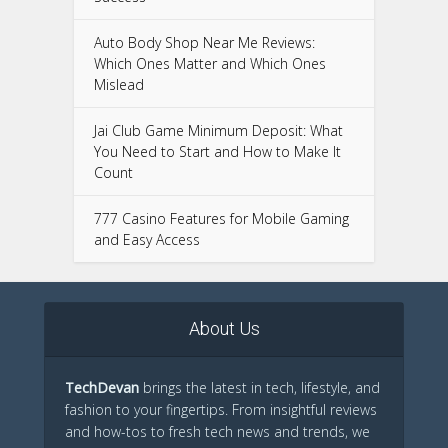
Auto Body Shop Near Me Reviews:
Which Ones Matter and Which Ones
Mislead
Jai Club Game Minimum Deposit: What
You Need to Start and How to Make It
Count
777 Casino Features for Mobile Gaming
and Easy Access
About Us
TechDevan
brings the latest in tech, lifestyle, and
fashion to your fingertips. From insightful reviews
and how-tos to fresh tech news and trends, we