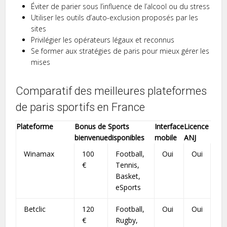
Éviter de parier sous l’influence de l’alcool ou du stress
Utiliser les outils d’auto-exclusion proposés par les
sites
Privilégier les opérateurs légaux et reconnus
Se former aux stratégies de paris pour mieux gérer les
mises
Comparatif des meilleures plateformes
de paris sportifs en France
Plateforme
Bonus de
Sports
Interface
Licence
bienvenue
disponibles
mobile
ANJ
Winamax
100
Football,
Oui
Oui
€
Tennis,
Basket,
eSports
Betclic
120
Football,
Oui
Oui
€
Rugby,