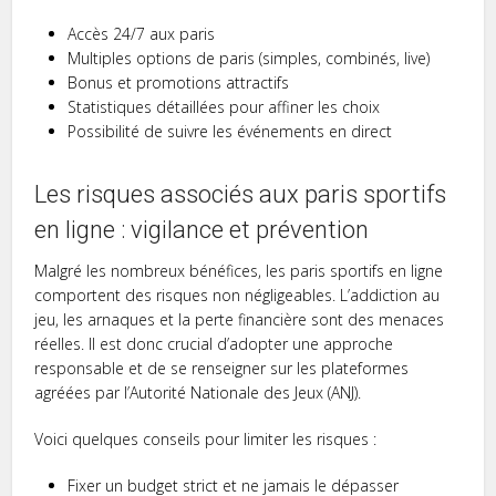
Accès 24/7 aux paris
Multiples options de paris (simples, combinés, live)
Bonus et promotions attractifs
Statistiques détaillées pour affiner les choix
Possibilité de suivre les événements en direct
Les risques associés aux paris sportifs
en ligne : vigilance et prévention
Malgré les nombreux bénéfices, les paris sportifs en ligne
comportent des risques non négligeables. L’addiction au
jeu, les arnaques et la perte financière sont des menaces
réelles. Il est donc crucial d’adopter une approche
responsable et de se renseigner sur les plateformes
agréées par l’Autorité Nationale des Jeux (ANJ).
Voici quelques conseils pour limiter les risques :
Fixer un budget strict et ne jamais le dépasser