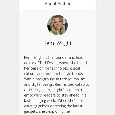
About Author
Remi Wright
Remi Wright is the founder and lead
editor of TechDevan, where she blends
her passion for technology, digital
culture, and modern lifestyle trends.
With a background in tech journalism
and digital design, Remi is dedicated to
delivering sharp, insightful content that
empowers readers to stay ahead in a
fast-changing world. When she’s not
curating guides or testing the latest
gadgets, she’s exploring the