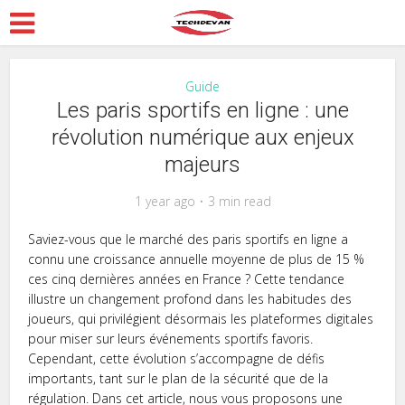
Guide
Les paris sportifs en ligne : une
révolution numérique aux enjeux
majeurs
1 year ago
3 min read
Saviez-vous que le marché des paris sportifs en ligne a
connu une croissance annuelle moyenne de plus de 15 %
ces cinq dernières années en France ? Cette tendance
illustre un changement profond dans les habitudes des
joueurs, qui privilégient désormais les plateformes digitales
pour miser sur leurs événements sportifs favoris.
Cependant, cette évolution s’accompagne de défis
importants, tant sur le plan de la sécurité que de la
régulation. Dans cet article, nous vous proposons une