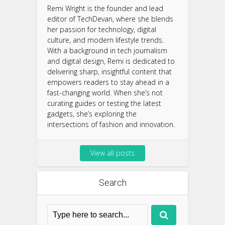
Remi Wright is the founder and lead
editor of TechDevan, where she blends
her passion for technology, digital
culture, and modern lifestyle trends.
With a background in tech journalism
and digital design, Remi is dedicated to
delivering sharp, insightful content that
empowers readers to stay ahead in a
fast-changing world. When she’s not
curating guides or testing the latest
gadgets, she’s exploring the
intersections of fashion and innovation.
View all posts
Search