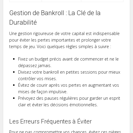
Gestion de Bankroll : La Clé de la
Durabilité
Une gestion rigoureuse de votre capital est indispensable
pour éviter les pertes importantes et prolonger votre
temps de jeu. Voici quelques règles simples à suivre :
Fixez un budget précis avant de commencer et ne le
dépassez jamais.
Divisez votre bankroll en petites sessions pour mieux
contrôler vos mises.
Évitez de courir après vos pertes en augmentant vos
mises de façon impulsive.
Prévoyez des pauses régulières pour garder un esprit
clair et éviter les décisions émotionnelles.
Les Erreurs Fréquentes à Éviter
Pour ne pas compromettre vos chances, évitez ces pièges