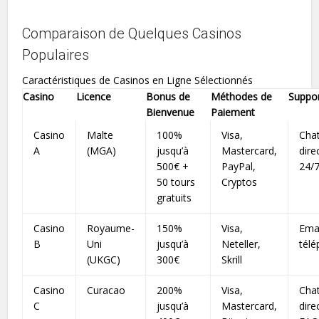
Comparaison de Quelques Casinos
Populaires
Caractéristiques de Casinos en Ligne Sélectionnés
Casino
Licence
Bonus de
Méthodes de
Suppor
Bienvenue
Paiement
Casino
Malte
100%
Visa,
Cha
A
(MGA)
jusqu’à
Mastercard,
dire
500€ +
PayPal,
24/
50 tours
Cryptos
gratuits
Casino
Royaume-
150%
Visa,
Emai
B
Uni
jusqu’à
Neteller,
tél
(UKGC)
300€
Skrill
Casino
Curacao
200%
Visa,
Cha
C
jusqu’à
Mastercard,
dire