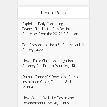
Recent Posts
Exploiting Early-Conceding La Liga
Teams: First-Half In-Play Betting
Strategies from the 2012/13 Season
Top Reasons to Hire a St. Paul Assault &
Battery Lawyer
How a False Claims Act Litigation
Attorney Can Protect Your Legal Rights
Daman Game APK Download Complete
Installation Guide, Features & User
Manual
How Modern Website Design and
Development Drive Digital Business