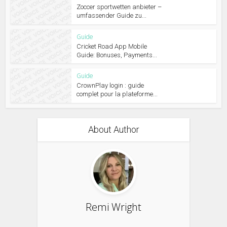
Zoccer sportwetten anbieter –
umfassender Guide zu...
Guide
Cricket Road App Mobile
Guide: Bonuses, Payments...
Guide
CrownPlay login : guide
complet pour la plateforme...
About Author
Remi Wright