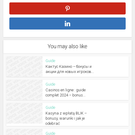
You may also like
Guide
Кактус Казино – бонусы и
акции для новых игроков...
Guide
Casinos en ligne : guide
complet 2024 – bonus...
Guide
Kasyna z wpłatą BLIK –
bonusy, warunki i jak je
odebrać
Guide