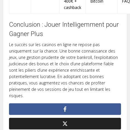
400€ +
Bitcoin
FA
cashback
Conclusion : Jouer Intelligemment pour
Gagner Plus
Le succès sur les casinos en ligne ne repose pas
uniquement sur la chance. Une bonne connaissance des
jeux, une gestion prudente de votre bankroll, l’exploitation
judicieuse des bonus et le choix d’une plateforme fiable
sont les piliers d’une expérience enrichissante et
potentiellement lucrative. En adoptant ces bonnes
pratiques, vous augmentez vos chances de profiter
pleinement de vos sessions de jeu tout en limitant les
risques.