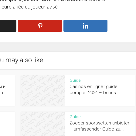
leure alliée du joueur avisé.
u may also like
Guide
ы и
Casinos en ligne : guide
в...
complet 2024 – bonus...
Guide
Zoccer sportwetten anbieter
– umfassender Guide zu...