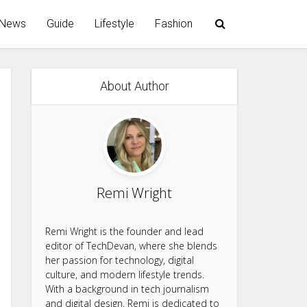
News
Guide
Lifestyle
Fashion
About Author
Remi Wright
Remi Wright is the founder and lead
editor of TechDevan, where she blends
her passion for technology, digital
culture, and modern lifestyle trends.
With a background in tech journalism
and digital design, Remi is dedicated to