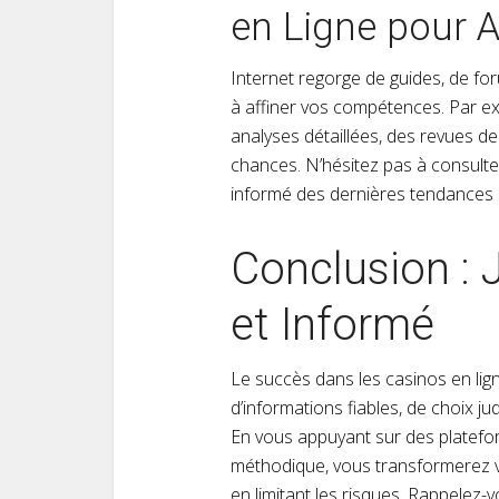
en Ligne pour A
Internet regorge de guides, de for
à affiner vos compétences. Par e
analyses détaillées, des revues d
chances. N’hésitez pas à consult
informé des dernières tendances 
Conclusion :
et Informé
Le succès dans les casinos en li
d’informations fiables, de choix ju
En vous appuyant sur des platef
méthodique, vous transformerez vot
en limitant les risques. Rappelez-