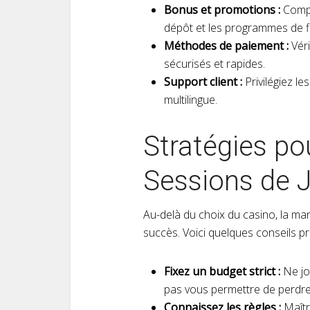
Bonus et promotions :
Compa
dépôt et les programmes de fi
Méthodes de paiement :
Véri
sécurisés et rapides.
Support client :
Privilégiez le
multilingue.
Stratégies po
Sessions de 
Au-delà du choix du casino, la ma
succès. Voici quelques conseils pr
Fixez un budget strict :
Ne jo
pas vous permettre de perdre
Connaissez les règles :
Maîtr