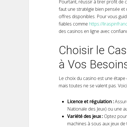
Pourtant, réussir à tirer profit d
faut une stratégie bien pensée e
offres disponibles. Pour vous gui
fiables comme
https://liraspinfra
des casinos en ligne avec confian
Choisir le Ca
à Vos Besoin
Le choix du casino est une étape c
mais toutes ne se valent pas. Voici
Licence et régulation :
Assure
Nationale des Jeux) ou une au
Variété des jeux :
Optez pour 
machines à sous aux jeux de t