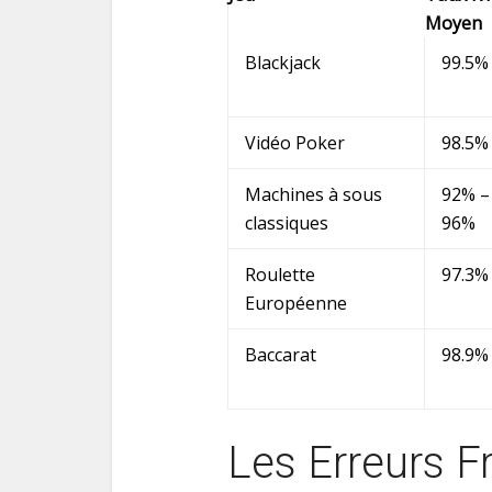
Moyen
Blackjack
99.5%
Vidéo Poker
98.5%
Machines à sous
92% –
classiques
96%
Roulette
97.3%
Européenne
Baccarat
98.9%
Les Erreurs F