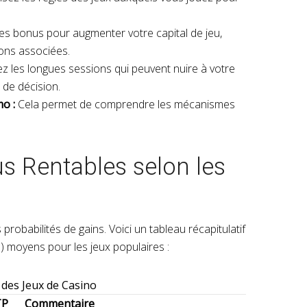
 les bonus pour augmenter votre capital de jeu,
ions associées.
ez les longues sessions qui peuvent nuire à votre
 de décision.
o :
Cela permet de comprendre les mécanismes
us Rentables selon les
 probabilités de gains. Voici un tableau récapitulatif
) moyens pour les jeux populaires :
 des Jeux de Casino
TP
Commentaire