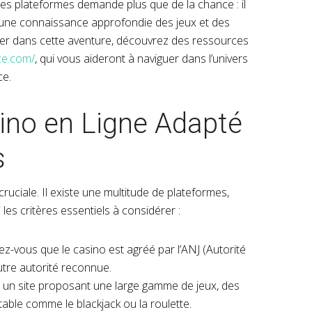
e ces plateformes demande plus que de la chance : il
t une connaissance approfondie des jeux et des
der dans cette aventure, découvrez des ressources
nce.com/
, qui vous aideront à naviguer dans l’univers
ce.
sino en Ligne Adapté
s
ruciale. Il existe une multitude de plateformes,
 les critères essentiels à considérer :
z-vous que le casino est agréé par l’ANJ (Autorité
tre autorité reconnue.
un site proposant une large gamme de jeux, des
able comme le blackjack ou la roulette.