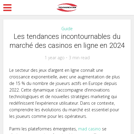
Guide
Les tendances incontournables du
marché des casinos en ligne en 2024
1 year ago
3 min read
Le secteur des jeux d’argent en ligne connaît une
croissance exponentielle, avec une augmentation de plus
de 15 % du nombre de joueurs actifs en Europe depuis
2022. Cette dynamique s’accompagne d’innovations
technologiques et de nouvelles stratégies marketing qui
redéfinissent l’expérience utilisateur. Dans ce contexte,
comprendre les évolutions du marché est essentiel pour
les joueurs comme pour les opérateurs.
Parmi les plateformes émergentes,
mad casino
se