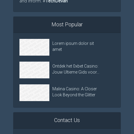
and inform. #
TechDevan
Most Popular
Lorem ipsum dolor sit
amet
Ontdek het 0xbet Casino:
Jouw Ultieme Gids voor...
Malina Casino: A Closer
Look Beyond the Glitter
Contact Us