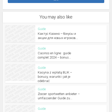
You may also like
Guide
Кактус Казино – бонусы и
акции для новых игроков...
Guide
Casinos en ligne : guide
complet 2024 – bonus...
Guide
Kasyna z wpłatą BLIK –
bonusy, warunki i jak je
odebrać
Guide
Zoccer sportwetten anbieter –
umfassender Guide zu...
Guide