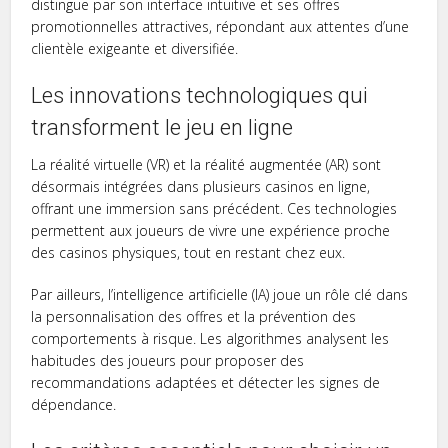
distingue par son interface intuitive et ses offres
promotionnelles attractives, répondant aux attentes d’une
clientèle exigeante et diversifiée.
Les innovations technologiques qui
transforment le jeu en ligne
La réalité virtuelle (VR) et la réalité augmentée (AR) sont
désormais intégrées dans plusieurs casinos en ligne,
offrant une immersion sans précédent. Ces technologies
permettent aux joueurs de vivre une expérience proche
des casinos physiques, tout en restant chez eux.
Par ailleurs, l’intelligence artificielle (IA) joue un rôle clé dans
la personnalisation des offres et la prévention des
comportements à risque. Les algorithmes analysent les
habitudes des joueurs pour proposer des
recommandations adaptées et détecter les signes de
dépendance.