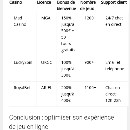
Casino
Licence
Bonus de
Nombre
Support client
bienvenue
de jeux
Mad
MGA
150%
1200+
24/7 chat
Casino
jusqu’à
en direct
500€ +
50
tours
gratuits
LuckySpin
UKGC
100%
900+
Email et
jusqu’à
téléphone
300€
RoyalBet
ARJEL
200%
1100+
Chat en
jusqu’à
direct
400€
12h-22h
Conclusion : optimiser son expérience
de jeu en ligne