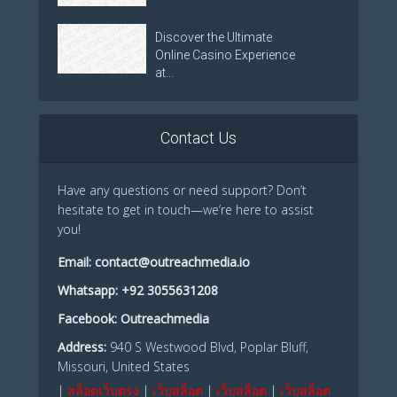
Discover the Ultimate
Online Casino Experience
at...
Contact Us
Have any questions or need support? Don’t
hesitate to get in touch—we’re here to assist
you!
Email:
contact@outreachmedia.io
Whatsapp:
+92 3055631208
Facebook:
Outreachmedia
Address:
940 S Westwood Blvd, Poplar Bluff,
Missouri, United States
|
สล็อตเว็บตรง
|
เว็บสล็อต
|
เว็บสล็อต
|
เว็บสล็อต