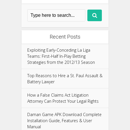
Recent Posts
Exploiting Early-Conceding La Liga
Teams: First-Half In-Play Betting
Strategies from the 2012/13 Season
Top Reasons to Hire a St. Paul Assault &
Battery Lawyer
How a False Claims Act Litigation
Attorney Can Protect Your Legal Rights
Daman Game APK Download Complete
Installation Guide, Features & User
Manual