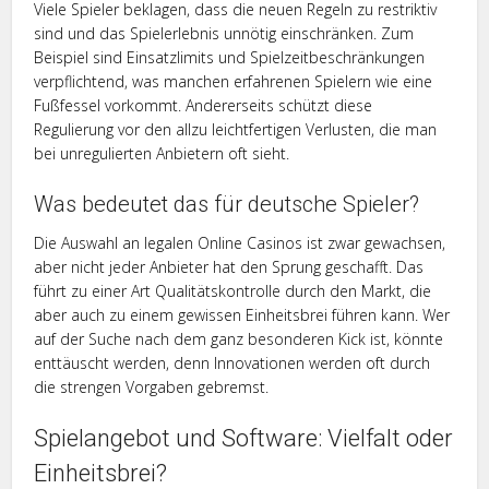
Viele Spieler beklagen, dass die neuen Regeln zu restriktiv
sind und das Spielerlebnis unnötig einschränken. Zum
Beispiel sind Einsatzlimits und Spielzeitbeschränkungen
verpflichtend, was manchen erfahrenen Spielern wie eine
Fußfessel vorkommt. Andererseits schützt diese
Regulierung vor den allzu leichtfertigen Verlusten, die man
bei unregulierten Anbietern oft sieht.
Was bedeutet das für deutsche Spieler?
Die Auswahl an legalen Online Casinos ist zwar gewachsen,
aber nicht jeder Anbieter hat den Sprung geschafft. Das
führt zu einer Art Qualitätskontrolle durch den Markt, die
aber auch zu einem gewissen Einheitsbrei führen kann. Wer
auf der Suche nach dem ganz besonderen Kick ist, könnte
enttäuscht werden, denn Innovationen werden oft durch
die strengen Vorgaben gebremst.
Spielangebot und Software: Vielfalt oder
Einheitsbrei?