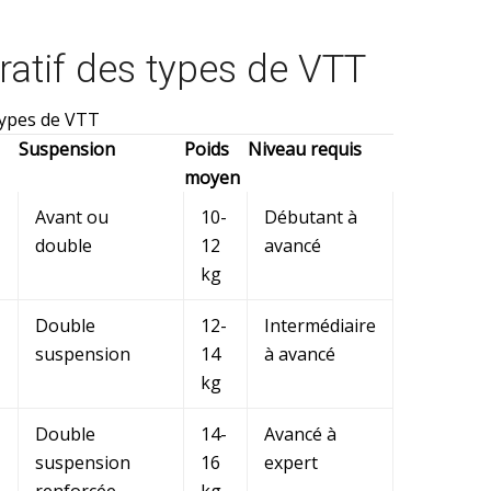
atif des types de VTT
 types de VTT
Suspension
Poids
Niveau requis
moyen
Avant ou
10-
Débutant à
double
12
avancé
kg
Double
12-
Intermédiaire
suspension
14
à avancé
kg
Double
14-
Avancé à
suspension
16
expert