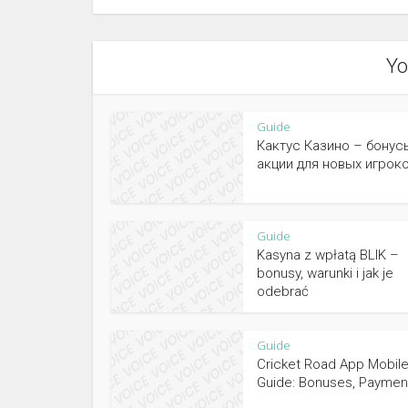
Yo
Guide
Кактус Казино – бонус
акции для новых игроко
Guide
Kasyna z wpłatą BLIK –
bonusy, warunki i jak je
odebrać
Guide
Cricket Road App Mobil
Guide: Bonuses, Payment