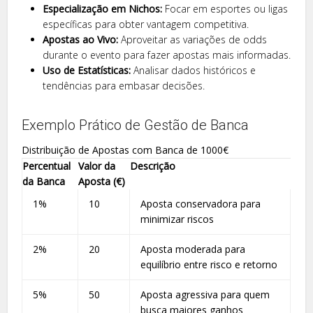
Especialização em Nichos:
Focar em esportes ou ligas
específicas para obter vantagem competitiva.
Apostas ao Vivo:
Aproveitar as variações de odds
durante o evento para fazer apostas mais informadas.
Uso de Estatísticas:
Analisar dados históricos e
tendências para embasar decisões.
Exemplo Prático de Gestão de Banca
Distribuição de Apostas com Banca de 1000€
Percentual
Valor da
Descrição
da Banca
Aposta (€)
1%
10
Aposta conservadora para
minimizar riscos
2%
20
Aposta moderada para
equilíbrio entre risco e retorno
5%
50
Aposta agressiva para quem
busca maiores ganhos