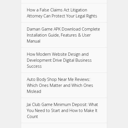
How a False Claims Act Litigation
Attorney Can Protect Your Legal Rights
Daman Game APK Download Complete
Installation Guide, Features & User
Manual
How Modern Website Design and
Development Drive Digital Business
Success
Auto Body Shop Near Me Reviews:
Which Ones Matter and Which Ones
Mislead
Jai Club Game Minimum Deposit: What
You Need to Start and How to Make It
Count