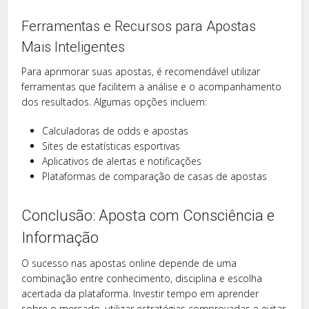
Ferramentas e Recursos para Apostas
Mais Inteligentes
Para aprimorar suas apostas, é recomendável utilizar
ferramentas que facilitem a análise e o acompanhamento
dos resultados. Algumas opções incluem:
Calculadoras de odds e apostas
Sites de estatísticas esportivas
Aplicativos de alertas e notificações
Plataformas de comparação de casas de apostas
Conclusão: Aposta com Consciência e
Informação
O sucesso nas apostas online depende de uma
combinação entre conhecimento, disciplina e escolha
acertada da plataforma. Investir tempo em aprender
sobre o mercado, utilizar estratégias comprovadas e evitar