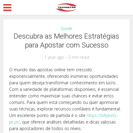
Guide
Descubra as Melhores Estratégias
para Apostar com Sucesso
1 year ago
3 min read
O mundo das apostas online tem crescido
exponencialmente, oferecendo inúmeras oportunidades
para quem deseja transformar conhecimento em lucro.
Com a variedade de plataformas disponíveis, é essencial
entender como maximizar suas chances e evitar erros
comuns. Para quem está começando ou quer aprimorar
suas técnicas, explorar recursos confiáveis é fundamental.
Um excelente ponto de partida é o site
https://billybets-
pt.pt/
, que oferece análises detalhadas e dicas valiosas
para apostadores de todos os níveis.