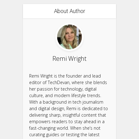
About Author
Remi Wright
Remi Wright is the founder and lead
editor of TechDevan, where she blends
her passion for technology, digital
culture, and modern lifestyle trends.
With a background in tech journalism
and digital design, Remi is dedicated to
delivering sharp, insightful content that
empowers readers to stay ahead in a
fast-changing world. When she’s not
curating guides or testing the latest