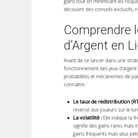
gains tout en minimisant les risq
découvrir des conseils exclusifs, n
Comprendre l
d’Argent en L
Avant de se lancer dans une straté
fonctionnement des jeux d’argent 
probabilités et mécanismes de pa
connaître :
Le taux de redistribution (RT
reversé aux joueurs sur le lo
La volatilité :
Elle indique la fr
signifie des gains rares mais i
gains fréquents mais plus peti