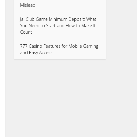
Mislead
Jai Club Game Minimum Deposit: What
You Need to Start and How to Make It
Count
777 Casino Features for Mobile Gaming
and Easy Access