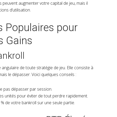
s peuvent augmenter votre capital de jeu, mais il
ions d’utilisation.
s Populaires pour
s Gains
ankroll
e angulaire de toute stratégie de jeu. Elle consiste à
mais le dépasser. Voici quelques conseils :
e pas dépasser par session.
tes unités pour éviter de tout perdre rapidement.
% de votre bankroll sur une seule partie.