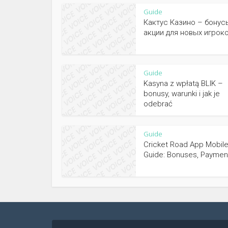
Guide
Кактус Казино – бонус
акции для новых игроко
Guide
Kasyna z wpłatą BLIK –
bonusy, warunki i jak je
odebrać
Guide
Cricket Road App Mobil
Guide: Bonuses, Payment