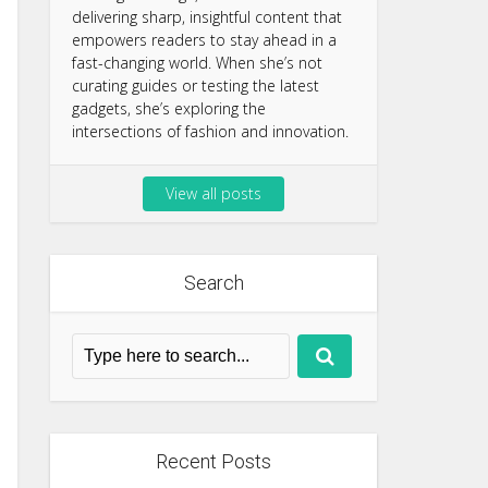
delivering sharp, insightful content that
empowers readers to stay ahead in a
fast-changing world. When she’s not
curating guides or testing the latest
gadgets, she’s exploring the
intersections of fashion and innovation.
View all posts
Search
Recent Posts