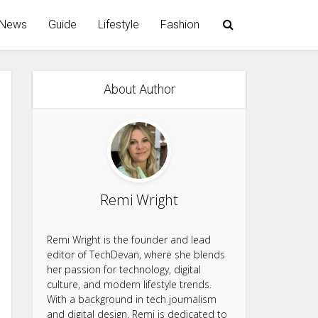
News
Guide
Lifestyle
Fashion
About Author
Remi Wright
Remi Wright is the founder and lead
editor of TechDevan, where she blends
her passion for technology, digital
culture, and modern lifestyle trends.
With a background in tech journalism
and digital design, Remi is dedicated to