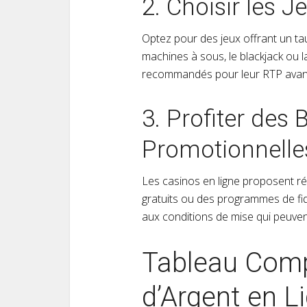
2. Choisir les 
Optez pour des jeux offrant un tau
machines à sous, le blackjack ou 
recommandés pour leur RTP avan
3. Profiter des 
Promotionnelle
Les casinos en ligne proposent r
gratuits ou des programmes de fidé
aux conditions de mise qui peuvent
Tableau Comp
d’Argent en L