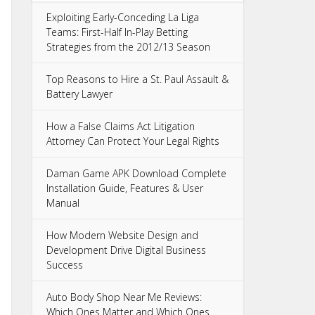
Exploiting Early-Conceding La Liga
Teams: First-Half In-Play Betting
Strategies from the 2012/13 Season
Top Reasons to Hire a St. Paul Assault &
Battery Lawyer
How a False Claims Act Litigation
Attorney Can Protect Your Legal Rights
Daman Game APK Download Complete
Installation Guide, Features & User
Manual
How Modern Website Design and
Development Drive Digital Business
Success
Auto Body Shop Near Me Reviews:
Which Ones Matter and Which Ones