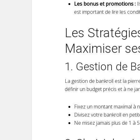
Les bonus et promotions :
Il
est important de lire les condit
Les Stratégie
Maximiser se
1. Gestion de B
La gestion de bankroll est la pierr
définir un budget précis et à ne ja
Fixez un montant maximal à n
Divisez votre bankroll en peti
Ne misez jamais plus de 1 à 5 