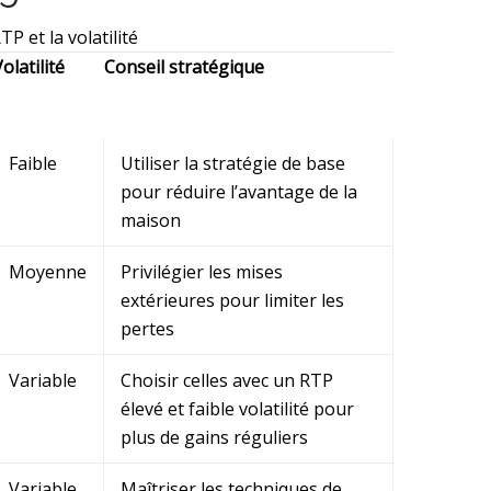
P et la volatilité
olatilité
Conseil stratégique
Faible
Utiliser la stratégie de base
pour réduire l’avantage de la
maison
Moyenne
Privilégier les mises
extérieures pour limiter les
pertes
Variable
Choisir celles avec un RTP
élevé et faible volatilité pour
plus de gains réguliers
Variable
Maîtriser les techniques de