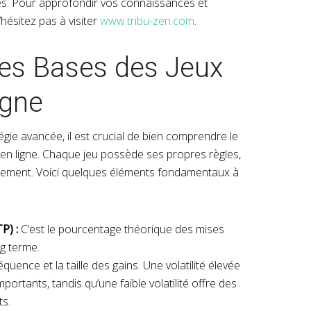
ues. Pour approfondir vos connaissances et
’hésitez pas à visiter
www.tribu-zen.com
.
es Bases des Jeux
igne
gie avancée, il est crucial de bien comprendre le
en ligne. Chaque jeu possède ses propres règles,
iement. Voici quelques éléments fondamentaux à
P) :
C’est le pourcentage théorique des mises
ng terme.
équence et la taille des gains. Une volatilité élevée
mportants, tandis qu’une faible volatilité offre des
ts.