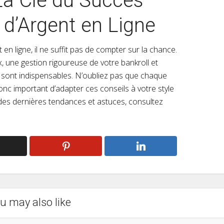
La Clé du Succès
 d’Argent en Ligne
 en ligne, il ne suffit pas de compter sur la chance.
 une gestion rigoureuse de votre bankroll et
es sont indispensables. N’oubliez pas que chaque
 donc important d’adapter ces conseils à votre style
 des dernières tendances et astuces, consultez
u may also like