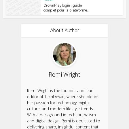
CrownPlay login : guide
complet pour la plateforme...
About Author
Remi Wright
Remi Wright is the founder and lead
editor of TechDevan, where she blends
her passion for technology, digital
culture, and modern lifestyle trends.
With a background in tech journalism
and digital design, Remi is dedicated to
delivering sharp, insightful content that