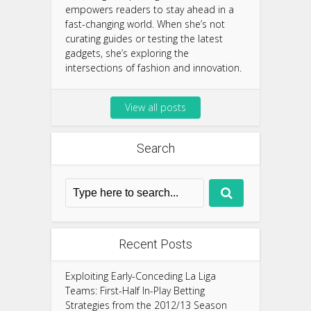
empowers readers to stay ahead in a
fast-changing world. When she’s not
curating guides or testing the latest
gadgets, she’s exploring the
intersections of fashion and innovation.
View all posts
Search
Recent Posts
Exploiting Early-Conceding La Liga
Teams: First-Half In-Play Betting
Strategies from the 2012/13 Season