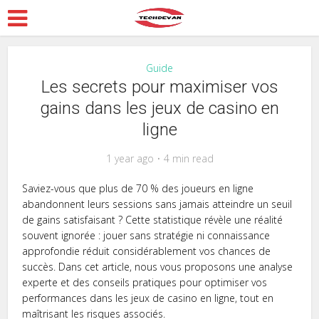
Guide
Les secrets pour maximiser vos
gains dans les jeux de casino en
ligne
1 year ago
4 min read
Saviez-vous que plus de 70 % des joueurs en ligne
abandonnent leurs sessions sans jamais atteindre un seuil
de gains satisfaisant ? Cette statistique révèle une réalité
souvent ignorée : jouer sans stratégie ni connaissance
approfondie réduit considérablement vos chances de
succès. Dans cet article, nous vous proposons une analyse
experte et des conseils pratiques pour optimiser vos
performances dans les jeux de casino en ligne, tout en
maîtrisant les risques associés.