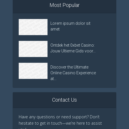
Most Popular
Lorem ipsum dolor sit
amet
Ontdek het 0xbet Casino:
Jouw Ultieme Gids voor...
Discover the Ultimate
Online Casino Experience
at...
Contact Us
Have any questions or need support? Don’t
hesitate to get in touch—we’re here to assist