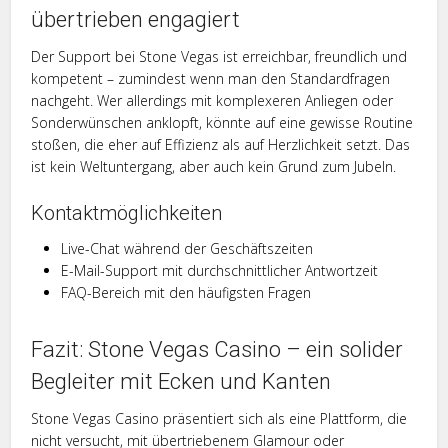
übertrieben engagiert
Der Support bei Stone Vegas ist erreichbar, freundlich und
kompetent – zumindest wenn man den Standardfragen
nachgeht. Wer allerdings mit komplexeren Anliegen oder
Sonderwünschen anklopft, könnte auf eine gewisse Routine
stoßen, die eher auf Effizienz als auf Herzlichkeit setzt. Das
ist kein Weltuntergang, aber auch kein Grund zum Jubeln.
Kontaktmöglichkeiten
Live-Chat während der Geschäftszeiten
E-Mail-Support mit durchschnittlicher Antwortzeit
FAQ-Bereich mit den häufigsten Fragen
Fazit: Stone Vegas Casino – ein solider
Begleiter mit Ecken und Kanten
Stone Vegas Casino präsentiert sich als eine Plattform, die
nicht versucht, mit übertriebenem Glamour oder