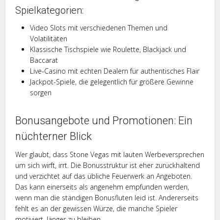
Spielkategorien:
Video Slots mit verschiedenen Themen und
Volatilitäten
Klassische Tischspiele wie Roulette, Blackjack und
Baccarat
Live-Casino mit echten Dealern für authentisches Flair
Jackpot-Spiele, die gelegentlich für größere Gewinne
sorgen
Bonusangebote und Promotionen: Ein
nüchterner Blick
Wer glaubt, dass Stone Vegas mit lauten Werbeversprechen
um sich wirft, irrt. Die Bonusstruktur ist eher zurückhaltend
und verzichtet auf das übliche Feuerwerk an Angeboten.
Das kann einerseits als angenehm empfunden werden,
wenn man die ständigen Bonusfluten leid ist. Andererseits
fehlt es an der gewissen Würze, die manche Spieler
motiviert, länger zu bleiben.