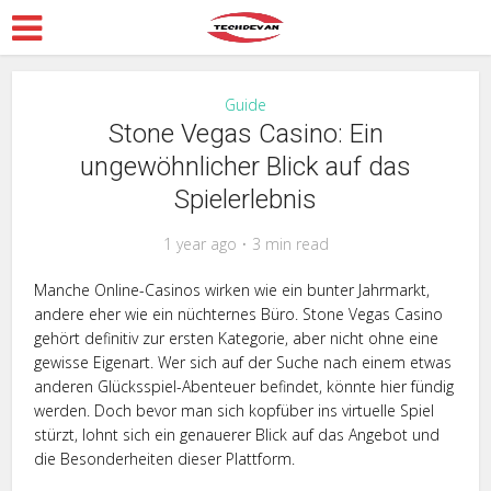
Guide
Stone Vegas Casino: Ein
ungewöhnlicher Blick auf das
Spielerlebnis
1 year ago
3 min read
Manche Online-Casinos wirken wie ein bunter Jahrmarkt,
andere eher wie ein nüchternes Büro. Stone Vegas Casino
gehört definitiv zur ersten Kategorie, aber nicht ohne eine
gewisse Eigenart. Wer sich auf der Suche nach einem etwas
anderen Glücksspiel-Abenteuer befindet, könnte hier fündig
werden. Doch bevor man sich kopfüber ins virtuelle Spiel
stürzt, lohnt sich ein genauerer Blick auf das Angebot und
die Besonderheiten dieser Plattform.