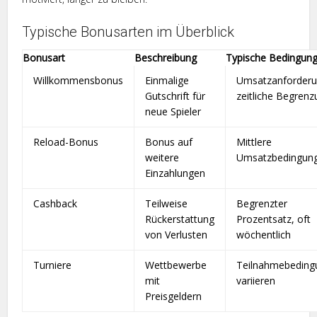
Typische Bonusarten im Überblick
Bonusart
Beschreibung
Typische Bedingun
Willkommensbonus
Einmalige
Umsatzanforderu
Gutschrift für
zeitliche Begren
neue Spieler
Reload-Bonus
Bonus auf
Mittlere
weitere
Umsatzbedingun
Einzahlungen
Cashback
Teilweise
Begrenzter
Rückerstattung
Prozentsatz, oft
von Verlusten
wöchentlich
Turniere
Wettbewerbe
Teilnahmebeding
mit
variieren
Preisgeldern