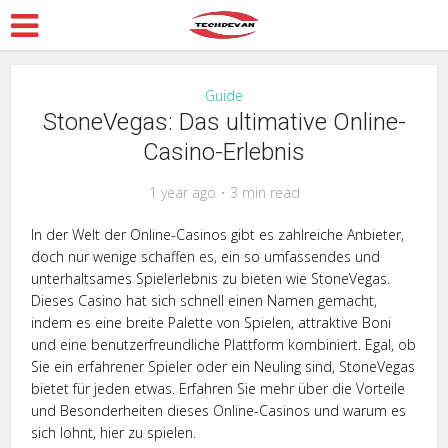
Guide
StoneVegas: Das ultimative Online-
Casino-Erlebnis
1 year ago
3 min read
In der Welt der Online-Casinos gibt es zahlreiche Anbieter,
doch nur wenige schaffen es, ein so umfassendes und
unterhaltsames Spielerlebnis zu bieten wie StoneVegas.
Dieses Casino hat sich schnell einen Namen gemacht,
indem es eine breite Palette von Spielen, attraktive Boni
und eine benutzerfreundliche Plattform kombiniert. Egal, ob
Sie ein erfahrener Spieler oder ein Neuling sind, StoneVegas
bietet für jeden etwas. Erfahren Sie mehr über die Vorteile
und Besonderheiten dieses Online-Casinos und warum es
sich lohnt, hier zu spielen.