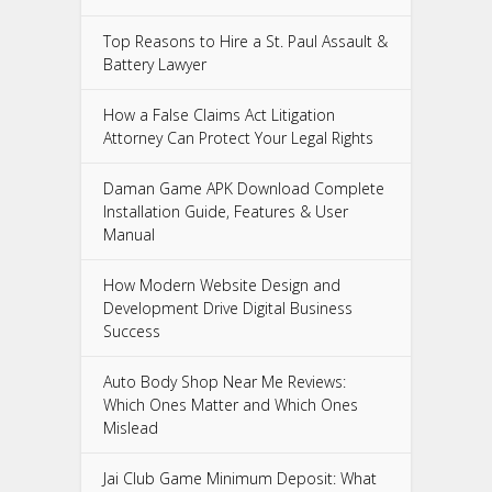
Top Reasons to Hire a St. Paul Assault &
Battery Lawyer
How a False Claims Act Litigation
Attorney Can Protect Your Legal Rights
Daman Game APK Download Complete
Installation Guide, Features & User
Manual
How Modern Website Design and
Development Drive Digital Business
Success
Auto Body Shop Near Me Reviews:
Which Ones Matter and Which Ones
Mislead
Jai Club Game Minimum Deposit: What