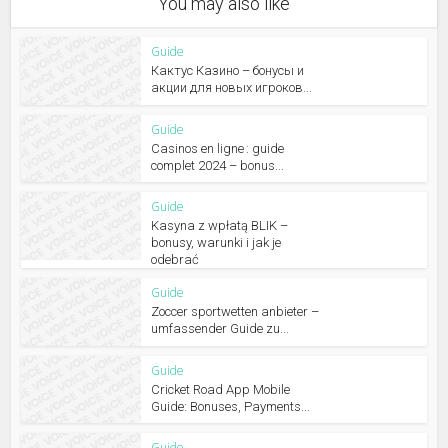
You may also like
Guide
Кактус Казино – бонусы и
акции для новых игроков...
Guide
Casinos en ligne : guide
complet 2024 – bonus...
Guide
Kasyna z wpłatą BLIK –
bonusy, warunki i jak je
odebrać
Guide
Zoccer sportwetten anbieter –
umfassender Guide zu...
Guide
Cricket Road App Mobile
Guide: Bonuses, Payments...
Guide