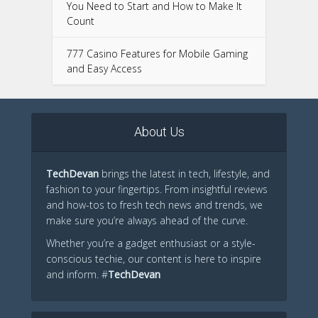
You Need to Start and How to Make It
Count
777 Casino Features for Mobile Gaming
and Easy Access
About Us
TechDevan
brings the latest in tech, lifestyle, and
fashion to your fingertips. From insightful reviews
and how-tos to fresh tech news and trends, we
make sure you’re always ahead of the curve.
Whether you’re a gadget enthusiast or a style-
conscious techie, our content is here to inspire
and inform. #
TechDevan