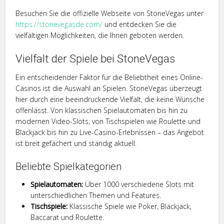
Besuchen Sie die offizielle Webseite von StoneVegas unter
https://stonevegasde.com/
und entdecken Sie die
vielfältigen Möglichkeiten, die Ihnen geboten werden.
Vielfalt der Spiele bei StoneVegas
Ein entscheidender Faktor für die Beliebtheit eines Online-
Casinos ist die Auswahl an Spielen. StoneVegas überzeugt
hier durch eine beeindruckende Vielfalt, die keine Wünsche
offenlässt. Von klassischen Spielautomaten bis hin zu
modernen Video-Slots, von Tischspielen wie Roulette und
Blackjack bis hin zu Live-Casino-Erlebnissen – das Angebot
ist breit gefächert und ständig aktuell.
Beliebte Spielkategorien
Spielautomaten:
Über 1000 verschiedene Slots mit
unterschiedlichen Themen und Features.
Tischspiele:
Klassische Spiele wie Poker, Blackjack,
Baccarat und Roulette.