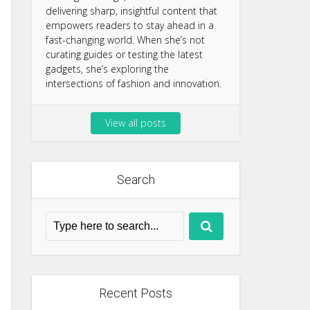
delivering sharp, insightful content that
empowers readers to stay ahead in a
fast-changing world. When she’s not
curating guides or testing the latest
gadgets, she’s exploring the
intersections of fashion and innovation.
View all posts
Search
Recent Posts