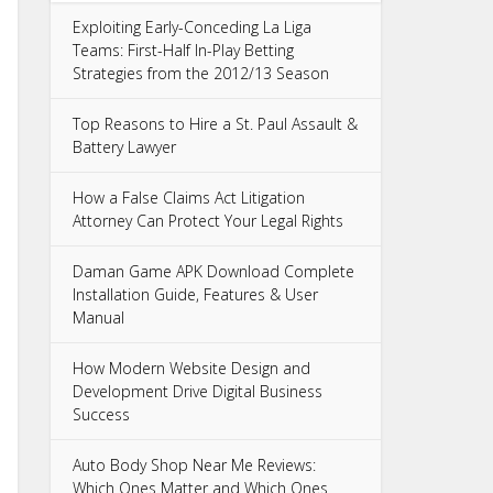
Exploiting Early-Conceding La Liga
Teams: First-Half In-Play Betting
Strategies from the 2012/13 Season
Top Reasons to Hire a St. Paul Assault &
Battery Lawyer
How a False Claims Act Litigation
Attorney Can Protect Your Legal Rights
Daman Game APK Download Complete
Installation Guide, Features & User
Manual
How Modern Website Design and
Development Drive Digital Business
Success
Auto Body Shop Near Me Reviews:
Which Ones Matter and Which Ones