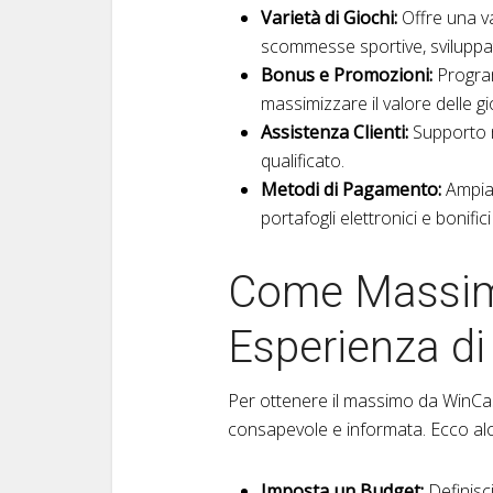
Varietà di Giochi:
Offre una va
scommesse sportive, sviluppat
Bonus e Promozioni:
Program
massimizzare il valore delle gi
Assistenza Clienti:
Supporto m
qualificato.
Metodi di Pagamento:
Ampia s
portafogli elettronici e bonific
Come Massimi
Esperienza d
Per ottenere il massimo da WinCas
consapevole e informata. Ecco alcun
Imposta un Budget:
Definisci