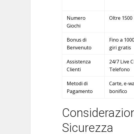
Numero
Oltre 1500
Giochi
Bonus di
Fino a 100
Benvenuto
giri gratis
Assistenza
24/7 Live C
Clienti
Telefono
Metodi di
Carte, e-wa
Pagamento
bonifico
Considerazioni
Sicurezza