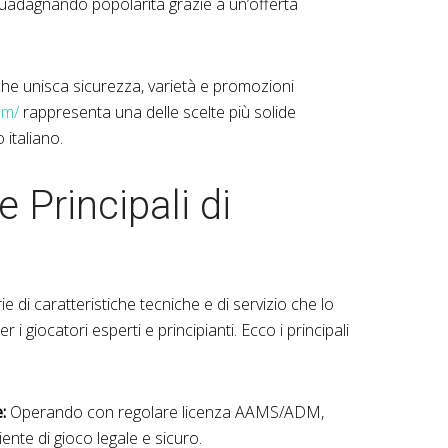
adagnando popolarità grazie a un’offerta
che unisca sicurezza, varietà e promozioni
om/
rappresenta una delle scelte più solide
 italiano.
e Principali di
e di caratteristiche tecniche e di servizio che lo
i giocatori esperti e principianti. Ecco i principali
:
Operando con regolare licenza AAMS/ADM,
nte di gioco legale e sicuro.