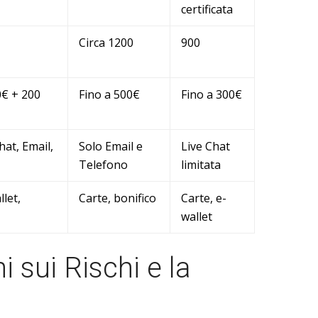
certificata
Circa 1200
900
0€ + 200
Fino a 500€
Fino a 300€
hat, Email,
Solo Email e
Live Chat
Telefono
limitata
llet,
Carte, bonifico
Carte, e-
wallet
 sui Rischi e la