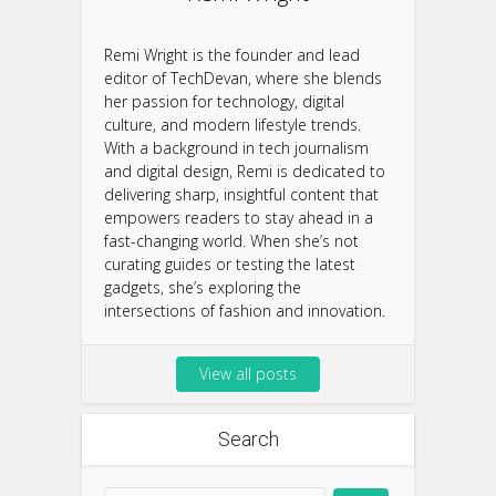
Remi Wright is the founder and lead
editor of TechDevan, where she blends
her passion for technology, digital
culture, and modern lifestyle trends.
With a background in tech journalism
and digital design, Remi is dedicated to
delivering sharp, insightful content that
empowers readers to stay ahead in a
fast-changing world. When she’s not
curating guides or testing the latest
gadgets, she’s exploring the
intersections of fashion and innovation.
View all posts
Search