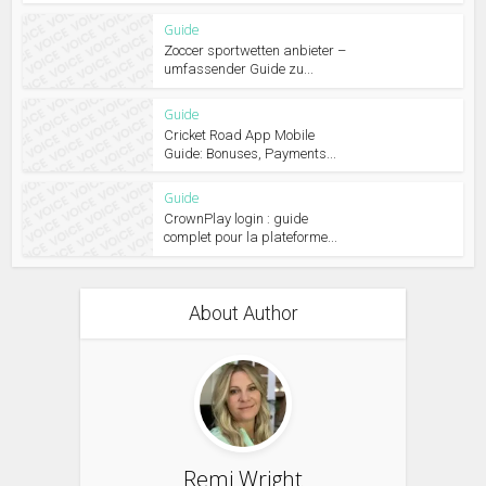
Guide
Zoccer sportwetten anbieter –
umfassender Guide zu...
Guide
Cricket Road App Mobile
Guide: Bonuses, Payments...
Guide
CrownPlay login : guide
complet pour la plateforme...
About Author
Remi Wright