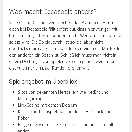
Was macht Decasoola anders?
Viele Online-Casinos versprechen das Blaue vom Himmel,
doch bei Decasoola fällt sofort auf, dass hier weniger mit
Phrasen jongliert wird, sondern mehr Wert auf Transparenz
gelegt wird. Die Spielauswahl ist solide, aber nicht
übertrieben umfangreich – was für den einen ein Manko, für
den anderen ein Segen ist. Schließlich muss man nicht in
einem Dschungel von Spielen verloren gehen, wenn man
eigentlich nur ein paar Runden drehen will.
Spielangebot im Überblick
Slots von bekannten Herstellern wie NetEnt und
Microgaming
Live-Casino mit echten Dealern
Klassische Tischspiele wie Roulette, Blackjack und
Poker
Einige ungewöhnliche Spiele, die man nicht überall
findet