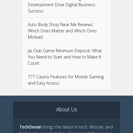
Development Drive Digital Business
Success
Auto Body Shop Near Me Reviews:
Which Ones Matter and Which Ones
Mislead
Jai Club Game Minimum Deposit: What
You Need to Start and How to Make It
Count
777 Casino Features for Mobile Gaming
and Easy Access
About Us
TechDevan
brings the latest in tech, lifestyle, and