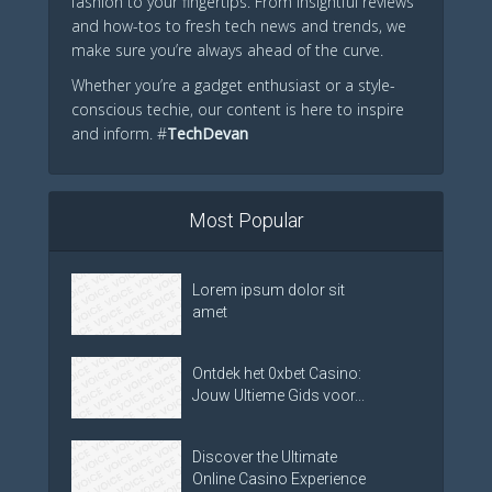
fashion to your fingertips. From insightful reviews
and how-tos to fresh tech news and trends, we
make sure you’re always ahead of the curve.
Whether you’re a gadget enthusiast or a style-
conscious techie, our content is here to inspire
and inform. #
TechDevan
Most Popular
Lorem ipsum dolor sit
amet
Ontdek het 0xbet Casino:
Jouw Ultieme Gids voor...
Discover the Ultimate
Online Casino Experience