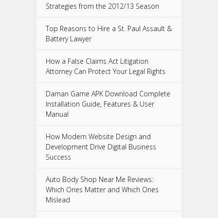
Strategies from the 2012/13 Season
Top Reasons to Hire a St. Paul Assault &
Battery Lawyer
How a False Claims Act Litigation
Attorney Can Protect Your Legal Rights
Daman Game APK Download Complete
Installation Guide, Features & User
Manual
How Modern Website Design and
Development Drive Digital Business
Success
Auto Body Shop Near Me Reviews:
Which Ones Matter and Which Ones
Mislead