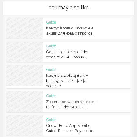
You may also like
Guide
Кактус Казино – бонусы и
акции для новых игроков...
Guide
Casinos en ligne : guide
complet 2024 – bonus...
Guide
Kasyna z wpłatą BLIK –
bonusy, warunki i jak je
odebrać
Guide
Zoccer sportwetten anbieter –
umfassender Guide zu...
Guide
Cricket Road App Mobile
Guide: Bonuses, Payments...