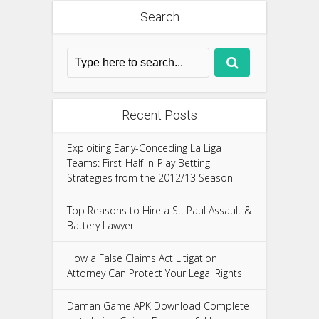
Search
Recent Posts
Exploiting Early-Conceding La Liga
Teams: First-Half In-Play Betting
Strategies from the 2012/13 Season
Top Reasons to Hire a St. Paul Assault &
Battery Lawyer
How a False Claims Act Litigation
Attorney Can Protect Your Legal Rights
Daman Game APK Download Complete