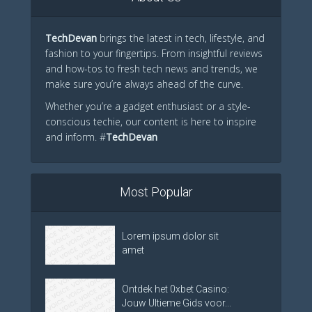
TechDevan
brings the latest in tech, lifestyle, and
fashion to your fingertips. From insightful reviews
and how-tos to fresh tech news and trends, we
make sure you’re always ahead of the curve.
Whether you’re a gadget enthusiast or a style-
conscious techie, our content is here to inspire
and inform. #
TechDevan
Most Popular
Lorem ipsum dolor sit
amet
Ontdek het 0xbet Casino:
Jouw Ultieme Gids voor...