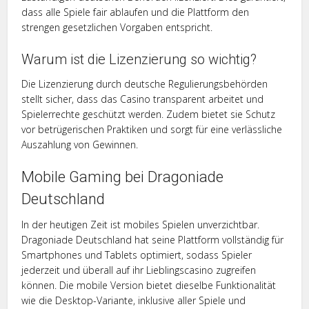
dass alle Spiele fair ablaufen und die Plattform den
strengen gesetzlichen Vorgaben entspricht.
Warum ist die Lizenzierung so wichtig?
Die Lizenzierung durch deutsche Regulierungsbehörden
stellt sicher, dass das Casino transparent arbeitet und
Spielerrechte geschützt werden. Zudem bietet sie Schutz
vor betrügerischen Praktiken und sorgt für eine verlässliche
Auszahlung von Gewinnen.
Mobile Gaming bei Dragoniade
Deutschland
In der heutigen Zeit ist mobiles Spielen unverzichtbar.
Dragoniade Deutschland hat seine Plattform vollständig für
Smartphones und Tablets optimiert, sodass Spieler
jederzeit und überall auf ihr Lieblingscasino zugreifen
können. Die mobile Version bietet dieselbe Funktionalität
wie die Desktop-Variante, inklusive aller Spiele und