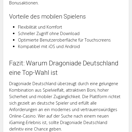
Bonusaktionen.
Vorteile des mobilen Spielens
Flexibilität und Komfort
Schneller Zugriff ohne Download
Optimierte Benutzeroberfläche für Touchscreens
Kompatibel mit iOS und Android
Fazit: Warum Dragoniade Deutschland
eine Top-Wahl ist
Dragoniade Deutschland überzeugt durch eine gelungene
Kombination aus Spielvielfalt, attraktiven Boni, hoher
Sicherheit und mobiler Zugänglichkeit. Die Plattform richtet
sich gezielt an deutsche Spieler und erfüllt alle
Anforderungen an ein modernes und vertrauenswürdiges
Online-Casino. Wer auf der Suche nach einem neuen
iGaming-Erlebnis ist, sollte Dragoniade Deutschland
definitiv eine Chance geben.