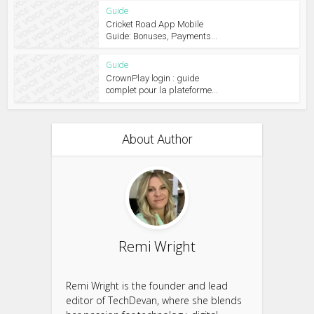
Guide
Cricket Road App Mobile
Guide: Bonuses, Payments...
Guide
CrownPlay login : guide
complet pour la plateforme...
About Author
Remi Wright
Remi Wright is the founder and lead
editor of TechDevan, where she blends