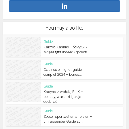
You may also like
Guide
Кактус Казино – бонусы и
акции для новых игроков...
Guide
Casinos en ligne : guide
complet 2024 – bonus...
Guide
Kasyna z wpłatą BLIK –
bonusy, warunki i jak je
odebrać
Guide
Zoccer sportwetten anbieter –
umfassender Guide zu...