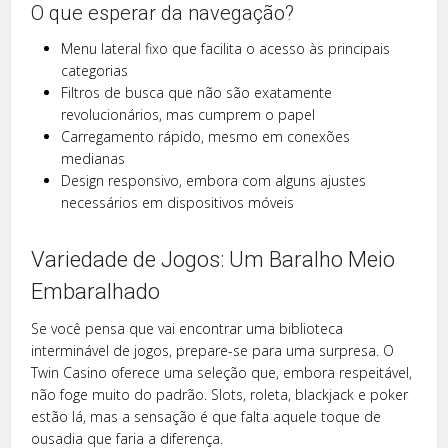
O que esperar da navegação?
Menu lateral fixo que facilita o acesso às principais
categorias
Filtros de busca que não são exatamente
revolucionários, mas cumprem o papel
Carregamento rápido, mesmo em conexões
medianas
Design responsivo, embora com alguns ajustes
necessários em dispositivos móveis
Variedade de Jogos: Um Baralho Meio
Embaralhado
Se você pensa que vai encontrar uma biblioteca
interminável de jogos, prepare-se para uma surpresa. O
Twin Casino oferece uma seleção que, embora respeitável,
não foge muito do padrão. Slots, roleta, blackjack e poker
estão lá, mas a sensação é que falta aquele toque de
ousadia que faria a diferença.