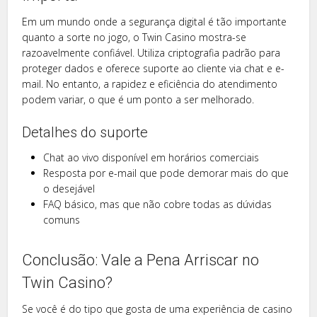
Em um mundo onde a segurança digital é tão importante
quanto a sorte no jogo, o Twin Casino mostra-se
razoavelmente confiável. Utiliza criptografia padrão para
proteger dados e oferece suporte ao cliente via chat e e-
mail. No entanto, a rapidez e eficiência do atendimento
podem variar, o que é um ponto a ser melhorado.
Detalhes do suporte
Chat ao vivo disponível em horários comerciais
Resposta por e-mail que pode demorar mais do que
o desejável
FAQ básico, mas que não cobre todas as dúvidas
comuns
Conclusão: Vale a Pena Arriscar no
Twin Casino?
Se você é do tipo que gosta de uma experiência de casino