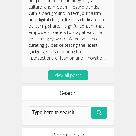
her passion for technology, digital
culture, and modern lifestyle trends.
With a background in tech journalism
and digital design, Remi is dedicated to
delivering sharp, insightful content that
empowers readers to stay ahead in a
fast-changing world. When she’s not
curating guides or testing the latest
gadgets, she’s exploring the
intersections of fashion and innovation.
View all posts
Search
Recent Posts