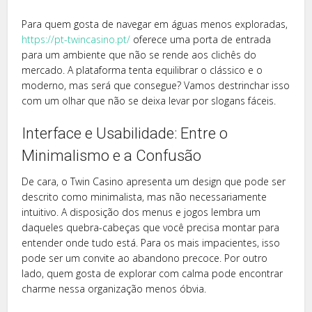
Para quem gosta de navegar em águas menos exploradas,
https://pt-twincasino.pt/
oferece uma porta de entrada
para um ambiente que não se rende aos clichês do
mercado. A plataforma tenta equilibrar o clássico e o
moderno, mas será que consegue? Vamos destrinchar isso
com um olhar que não se deixa levar por slogans fáceis.
Interface e Usabilidade: Entre o
Minimalismo e a Confusão
De cara, o Twin Casino apresenta um design que pode ser
descrito como minimalista, mas não necessariamente
intuitivo. A disposição dos menus e jogos lembra um
daqueles quebra-cabeças que você precisa montar para
entender onde tudo está. Para os mais impacientes, isso
pode ser um convite ao abandono precoce. Por outro
lado, quem gosta de explorar com calma pode encontrar
charme nessa organização menos óbvia.