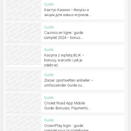
Guide
Кактус Казино – бонусы и
акции для новых игроков...
Guide
Casinos en ligne : guide
complet 2024 – bonus...
Guide
Kasyna z wpłatą BLIK –
bonusy, warunki i jak je
odebrać
Guide
Zoccer sportwetten anbieter –
umfassender Guide zu...
Guide
Cricket Road App Mobile
Guide: Bonuses, Payments...
Guide
CrownPlay login : guide
complet pour la plateforme...