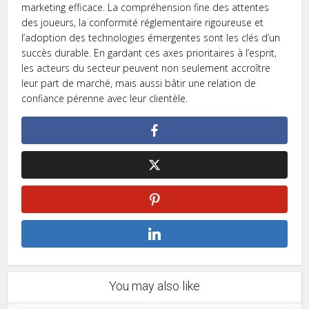
marketing efficace. La compréhension fine des attentes
des joueurs, la conformité réglementaire rigoureuse et
l’adoption des technologies émergentes sont les clés d’un
succès durable. En gardant ces axes prioritaires à l’esprit,
les acteurs du secteur peuvent non seulement accroître
leur part de marché, mais aussi bâtir une relation de
confiance pérenne avec leur clientèle.
You may also like