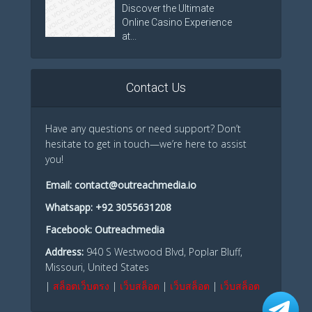
Discover the Ultimate
Online Casino Experience
at...
Contact Us
Have any questions or need support? Don’t
hesitate to get in touch—we’re here to assist
you!
Email:
contact@outreachmedia.io
Whatsapp:
+92 3055631208
Facebook:
Outreachmedia
Address:
940 S Westwood Blvd, Poplar Bluff,
Missouri, United States
|
สล็อตเว็บตรง
|
เว็บสล็อต
|
เว็บสล็อต
|
เว็บสล็อต