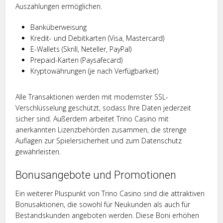
Auszahlungen ermöglichen.
Banküberweisung
Kredit- und Debitkarten (Visa, Mastercard)
E-Wallets (Skrill, Neteller, PayPal)
Prepaid-Karten (Paysafecard)
Kryptowährungen (je nach Verfügbarkeit)
Alle Transaktionen werden mit modernster SSL-
Verschlüsselung geschützt, sodass Ihre Daten jederzeit
sicher sind. Außerdem arbeitet Trino Casino mit
anerkannten Lizenzbehörden zusammen, die strenge
Auflagen zur Spielersicherheit und zum Datenschutz
gewährleisten.
Bonusangebote und Promotionen
Ein weiterer Pluspunkt von Trino Casino sind die attraktiven
Bonusaktionen, die sowohl für Neukunden als auch für
Bestandskunden angeboten werden. Diese Boni erhöhen