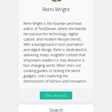
Remi Wright
Remi Wright is the founder and lead
editor of TechDevan, where she blends
her passion for technology, digital
culture, and modern lifestyle trends.
With a background in tech journalism
and digital design, Remi is dedicated to
delivering sharp, insightful content that
empowers readers to stay ahead in a
fast-changing world. When she’s not
curating guides or testing the latest
gadgets, she’s exploring the
intersections of fashion and innovation.
View all posts
Search