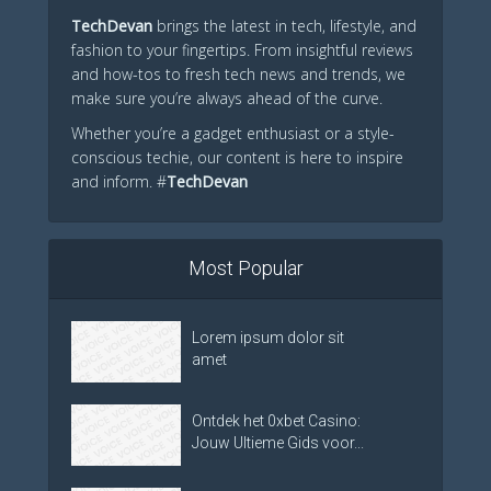
TechDevan
brings the latest in tech, lifestyle, and
fashion to your fingertips. From insightful reviews
and how-tos to fresh tech news and trends, we
make sure you’re always ahead of the curve.
Whether you’re a gadget enthusiast or a style-
conscious techie, our content is here to inspire
and inform. #
TechDevan
Most Popular
Lorem ipsum dolor sit
amet
Ontdek het 0xbet Casino:
Jouw Ultieme Gids voor...