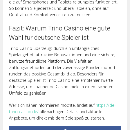
die auf Smartphones und Tablets reibungslos funktioniert.
So können Sie jederzeit und überall spielen, ohne auf
Qualität und Komfort verzichten zu müssen.
Fazit: Warum Trino Casino eine gute
Wahl für deutsche Spieler ist
Trino Casino überzeugt durch ein umfangreiches
Spielangebot, attraktive Bonusaktionen und eine sichere,
benutzerfreundliche Plattform. Die Vielfalt an
Zahlungsmethoden und der zuverlässige Kundensupport
runden das positive Gesamtbild ab. Besonders für
deutsche Spieler ist Trino Casino eine empfehlenswerte
Adresse, um spannende Casinospiele in einem sicheren
Umfeld zu genießen.
Wer sich näher informieren möchte, findet auf
https://de-
trino-casino.de/
alle wichtigen Details und aktuelle
Angebote, um direkt mit dem Spielspaß zu starten.