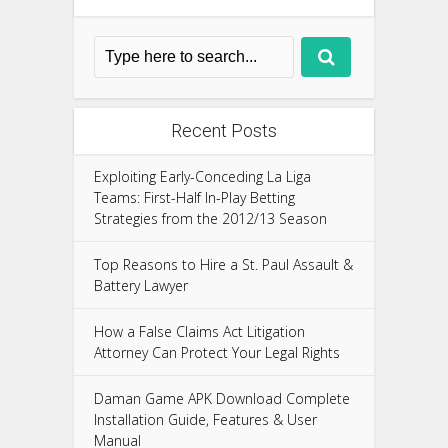
Recent Posts
Exploiting Early-Conceding La Liga
Teams: First-Half In-Play Betting
Strategies from the 2012/13 Season
Top Reasons to Hire a St. Paul Assault &
Battery Lawyer
How a False Claims Act Litigation
Attorney Can Protect Your Legal Rights
Daman Game APK Download Complete
Installation Guide, Features & User
Manual