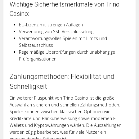
Wichtige Sicherheitsmerkmale von Trino
Casino:
EU-Lizenz mit strengen Auflagen
Verwendung von SSL-Verschlüsselung
Verantwortungsvolles Spielen mit Limits und
Selbstausschluss
Regelmäßige Überprüfungen durch unabhängige
Prüforganisationen
Zahlungsmethoden: Flexibilität und
Schnelligkeit
Ein weiterer Pluspunkt von Trino Casino ist die große
Auswahl an sicheren und schnellen Zahlungsmethoden.
Spieler können zwischen klassischen Optionen wie
Kreditkarte und Banküberweisung sowie modernen E-
Wallets und Kryptowährungen wählen. Die Auszahlungen
werden zügig bearbeitet, was für viele Nutzer ein
entscheidendes Kriterium ist.