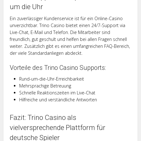
um die Uhr
Ein zuverlässiger Kundenservice ist für ein Online-Casino
unverzichtbar. Trino Casino bietet einen 24/7-Support via
Live-Chat, E-Mail und Telefon. Die Mitarbeiter sind
freundlich, gut geschult und helfen bei allen Fragen schnell
weiter. Zusätzlich gibt es einen umfangreichen FAQ-Bereich,
der viele Standardanliegen abdeckt.
Vorteile des Trino Casino Supports:
Rund-um-die-Uhr-Erreichbarkeit
Mehrsprachige Betreuung
Schnelle Reaktionszeiten im Live-Chat
Hilfreiche und verständliche Antworten
Fazit: Trino Casino als
vielversprechende Plattform für
deutsche Spieler