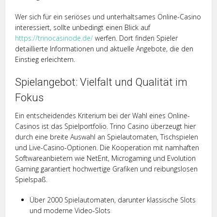
Wer sich für ein seriöses und unterhaltsames Online-Casino
interessiert, sollte unbedingt einen Blick auf
https://trinocasinode.de/
werfen. Dort finden Spieler
detaillierte Informationen und aktuelle Angebote, die den
Einstieg erleichtern.
Spielangebot: Vielfalt und Qualität im
Fokus
Ein entscheidendes Kriterium bei der Wahl eines Online-
Casinos ist das Spielportfolio. Trino Casino überzeugt hier
durch eine breite Auswahl an Spielautomaten, Tischspielen
und Live-Casino-Optionen. Die Kooperation mit namhaften
Softwareanbietern wie NetEnt, Microgaming und Evolution
Gaming garantiert hochwertige Grafiken und reibungslosen
Spielspaß.
Über 2000 Spielautomaten, darunter klassische Slots
und moderne Video-Slots