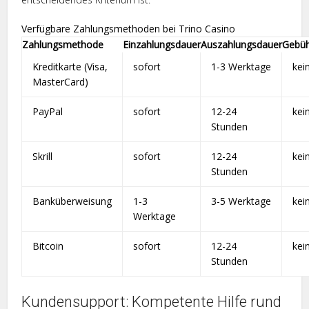
Verfügbare Zahlungsmethoden bei Trino Casino
Zahlungsmethode
Einzahlungsdauer
Auszahlungsdauer
Gebü
Kreditkarte (Visa,
sofort
1-3 Werktage
kei
MasterCard)
PayPal
sofort
12-24
kei
Stunden
Skrill
sofort
12-24
kei
Stunden
Banküberweisung
1-3
3-5 Werktage
kei
Werktage
Bitcoin
sofort
12-24
kei
Stunden
Kundensupport: Kompetente Hilfe rund