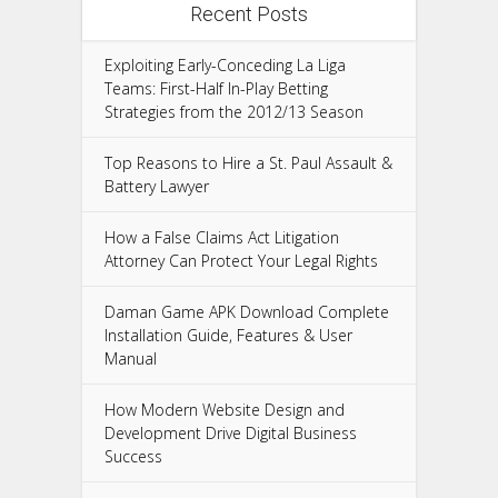
Recent Posts
Exploiting Early-Conceding La Liga
Teams: First-Half In-Play Betting
Strategies from the 2012/13 Season
Top Reasons to Hire a St. Paul Assault &
Battery Lawyer
How a False Claims Act Litigation
Attorney Can Protect Your Legal Rights
Daman Game APK Download Complete
Installation Guide, Features & User
Manual
How Modern Website Design and
Development Drive Digital Business
Success