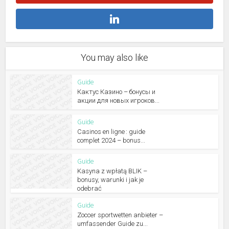
You may also like
Guide
Кактус Казино – бонусы и
акции для новых игроков...
Guide
Casinos en ligne : guide
complet 2024 – bonus...
Guide
Kasyna z wpłatą BLIK –
bonusy, warunki i jak je
odebrać
Guide
Zoccer sportwetten anbieter –
umfassender Guide zu...